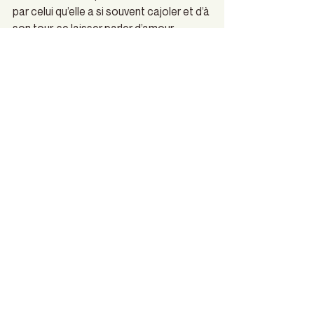
par celui qu’elle a si souvent cajoler et d’à 
son tour, se laisser parler d’amour. 
Phénomènes sociaux