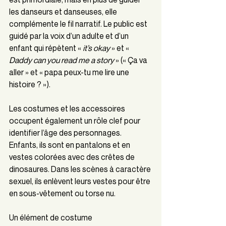
les danseurs et danseuses, elle 
complémente le fil narratif. Le public est 
guidé par la voix d’un adulte et d’un 
enfant qui répètent « 
it’s okay
 » et « 
Daddy can you read me a story
 » (« Ça va 
aller » et « papa peux-tu me lire une 
histoire ? »).
Les costumes et les accessoires 
occupent également un rôle clef pour 
identifier l’âge des personnages. 
Enfants, ils sont en pantalons et en 
vestes colorées avec des crêtes de 
dinosaures. Dans les scènes à caractère 
sexuel, ils enlèvent leurs vestes pour être 
en sous-vêtement ou torse nu.
Un élément de costume 