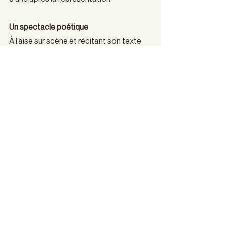
Un spectacle poétique
À l’aise sur scène et récitant son texte 
sans faute, il était pourtant compliqué 
de suivre Larrue-Saint-Jacques dans 
certains segments de son spectacle. 
Entre ses références nichées et son 
débit rapide, l’humoriste exagérait son 
personnage, caricaturant un registre 
soutenu («concubine» pour qualifier sa 
copine, «question de festivités» à la 
place de faire l’amour), mais n’altérant 
pas le charme de ce dernier.
Philippe-Audrey Larrue-Saint-Jacques 
est différent, et il le sait : absolument rien 